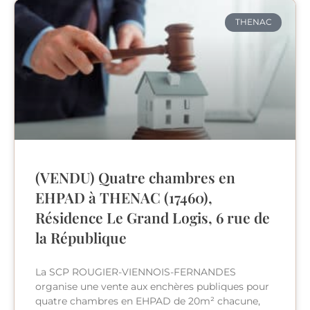
THENAC
(VENDU) Quatre chambres en
EHPAD à THENAC (17460),
Résidence Le Grand Logis, 6 rue de
la République
La SCP ROUGIER-VIENNOIS-FERNANDES
organise une vente aux enchères publiques pour
quatre chambres en EHPAD de 20m² chacune,