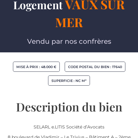
VAUX SUR
Logement
MER
Vendu par
nos confrères
MISE À PRIX : 48.000 €
CODE POSTAL DU BIEN : 17640
SUPERFICIE : NC M²
Description du bien
SELARL e.LITIS Société d’Avocats
8 boulevard de Vladimir – Le Trivius – Bâtiment A – 2ème