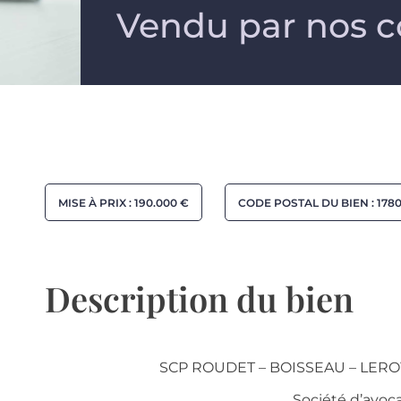
Vendu par
nos c
MISE À PRIX : 190.000 €
CODE POSTAL DU BIEN : 178
Description du bien
SCP ROUDET – BOISSEAU – LERO
Société d’avoca