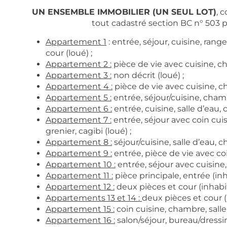
UN ENSEMBLE IMMOBILIER (UN SEUL LOT)
, 
tout cadastré section BC n° 503 po
Appartement 1
: entrée, séjour, cuisine, rang
cour (loué) ;
Appartement 2 :
pièce de vie avec cuisine, ch
Appartement 3 :
non décrit (loué) ;
Appartement 4 :
pièce de vie avec cuisine, ch
Appartement 5 :
entrée, séjour/cuisine, chambr
Appartement 6 :
entrée, cuisine, salle d’eau, 
Appartement 7 :
entrée, séjour avec coin cui
grenier, cagibi (loué) ;
Appartement 8 :
séjour/cuisine, salle d’eau, c
Appartement 9 :
entrée, pièce de vie avec coi
Appartement 10 :
entrée, séjour avec cuisine,
Appartement 11 :
pièce principale, entrée (inha
Appartement 12 :
deux pièces et cour (inhabita
Appartements 13 et 14 :
deux pièces et cour (i
Appartement 15 :
coin cuisine, chambre, salle 
Appartement 16 :
salon/séjour, bureau/dressin