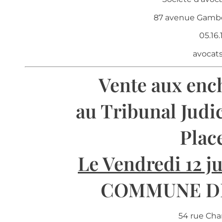
87 avenue Gambe
05.16
avocat
Vente aux enc
au Tribunal Judi
Plac
Le Vendredi 12 ju
COMMUNE DE 
54 rue Char