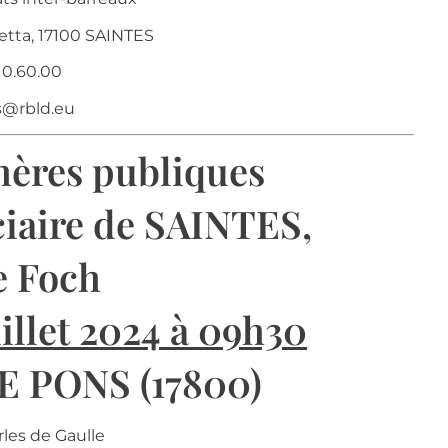
tta, 17100 SAINTES
.10.60.00
s@rbld.eu
hères publiques
ciaire de SAINTES,
e Foch
illet 2024 à 09h30
PONS (17800)
les de Gaulle